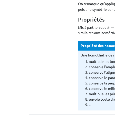
On remarque qu'appli
puis une symétrie cent
Propriétés
Mis à part lorsque
=
k
=
±
k
similaires aux isométri
Propriété des homo
Une homothétie de 
multiplie les lo
conserve l'ampli
conserve l'alig
conserve le para
conserve la perp
conserve le mil
multiplie les pé
envoie toute dro
...