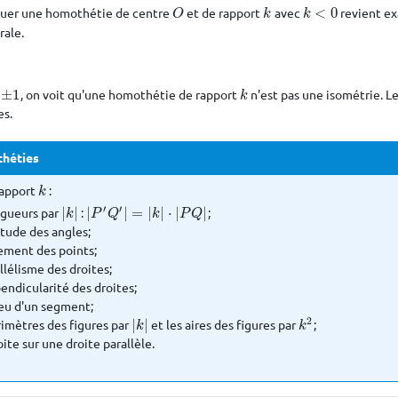
quer une homothétie de centre
et de rapport
avec
<
0
revient ex
O
k
k
<
0
O
k
k
rale.
±
1
, on voit qu'une homothétie de rapport
n'est pas une isométrie. L
1
k
k
es.
théties
rapport
:
k
k
′
′
ngueurs par
|
|
:
|
|
=
|
|
⋅
|
|
;
|
k
|
|
P
′
Q
′
|
=
|
k
|
⋅
|
P
Q
|
k
P
Q
k
P
Q
tude des angles;
nement des points;
llélisme des droites;
endicularité des droites;
ieu d'un segment;
2
rimètres des figures par
|
|
et les aires des figures par
;
|
k
|
k
2
k
k
ite sur une droite parallèle.