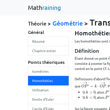
Math
raining
Tran
Géométrie
>
Théorie >
Homothétie
Général
Les homothéties sont d
Résumé
Définition
Chapitre entier
Étant donné un point
Points théoriques
consiste à zoomer la fi
centré en le point
. 
O
O
Isométries
Définissons d'abord l'
Homothéties
→
→
′
que
=
⋅
. 
O
P
′
→
=
k
⋅
O
P
→
O
P
k
O
P
Utilisation
′
Si
>
0
, alors
k
>
0
P
′
k
P
′
Si
<
0
, alors
k
<
0
P
′
k
P
Droite d'Euler
Cercle d'Euler
Sur la figure suivante,