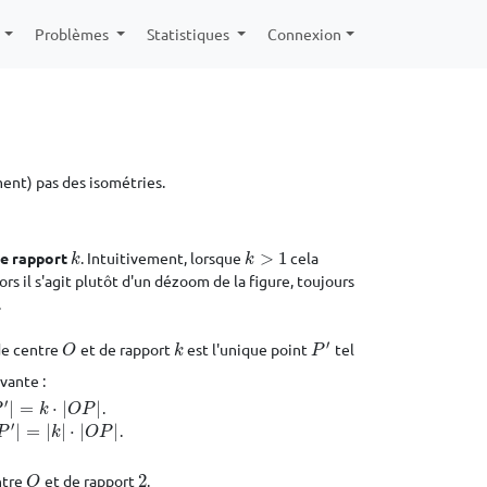
e
Problèmes
Statistiques
Connexion
ent) pas des isométries.
de rapport
. Intuitivement, lorsque
>
1
cela
k
k
>
1
k
k
ors il s'agit plutôt d'un dézoom de la figure, toujours
.
′
de centre
et de rapport
est l'unique point
tel
O
k
P
′
O
k
P
vante :
′
|
=
⋅
|
|
.
|
=
k
⋅
|
O
P
|
P
k
O
P
′
|
=
|
|
⋅
|
|
.
P
′
|
=
|
k
|
⋅
|
O
P
|
P
k
O
P
ntre
et de rapport
2
.
O
2
O