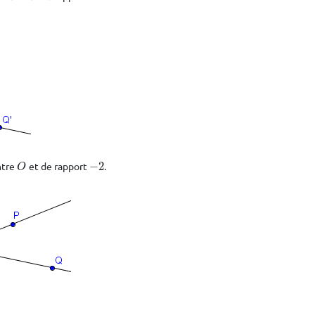
ntre
et de rapport
−
2
.
O
−
2
O