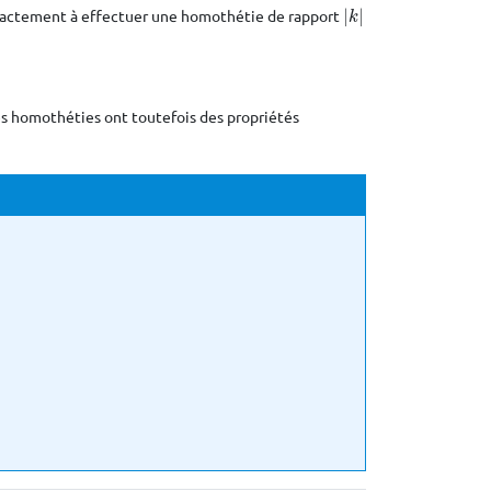
actement à effectuer une homothétie de rapport
|
|
|
k
|
k
es homothéties ont toutefois des propriétés