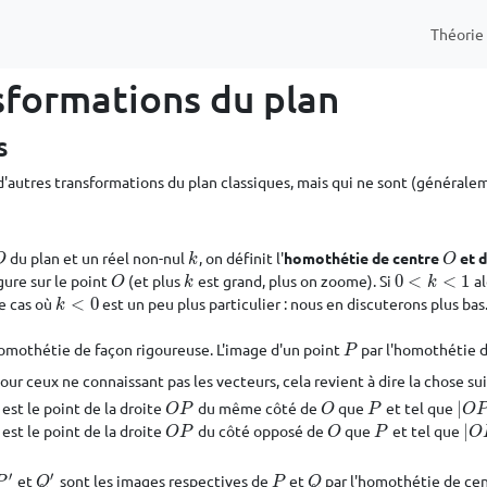
Théori
sformations du plan
s
'autres transformations du plan classiques, mais qui ne sont (généralem
du plan et un réel non-nul
, on définit l'
homothétie de centre
et 
O
k
O
O
k
O
gure sur le point
(et plus
est grand, plus on zoome). Si
0
<
<
1
al
O
k
0
<
k
<
1
O
k
k
Le cas où
<
0
est un peu plus particulier : nous en discuterons plus bas
k
<
0
k
homothétie de façon rigoureuse. L'image d'un point
par l'homothétie 
P
P
Pour ceux ne connaissant pas les vecteurs, cela revient à dire la chose sui
est le point de la droite
du même côté de
que
et tel que
|
O
P
O
P
|
O
P
′
O
P
O
P
O
est le point de la droite
du côté opposé de
que
et tel que
|
O
P
O
P
|
O
O
P
O
P
O
′
′
et
sont les images respectives de
et
par l'homothétie de ce
P
′
Q
′
P
Q
P
Q
P
Q