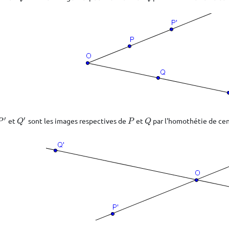
′
′
et
sont les images respectives de
et
par l'homothétie de ce
P
′
Q
′
P
Q
P
Q
P
Q