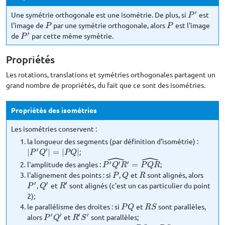
′
Une symétrie orthogonale est une isométrie. De plus, si
est
P
′
P
l'image de
par une symétrie orthogonale, alors
est l'image
P
P
P
P
′
de
par cette même symétrie.
P
′
P
Propriétés
Les rotations, translations et symétries orthogonales partagent un
grand nombre de propriétés, du fait que ce sont des isométries.
Propriétés des isométries
Les isométries conservent :
la longueur des segments (par définition d'isométrie) :
′
′
|
|
=
|
|
;
|
P
′
Q
′
|
=
|
P
Q
|
P
Q
P
Q
ˆ
ˆ
′
′
′
l'amplitude des angles :
=
;
P
′
Q
′
R
′
^
=
P
Q
R
^
P
Q
R
P
Q
R
l'alignement des points : si
,
et
sont alignés, alors
P
Q
R
P
Q
R
′
′
′
,
et
sont alignés (c'est un cas particulier du point
P
′
Q
′
R
′
P
Q
R
2);
le parallélisme des droites : si
et
sont parallèles,
P
Q
R
S
P
Q
R
S
′
′
′
′
alors
et
sont parallèles;
P
′
Q
′
R
′
S
′
P
Q
R
S