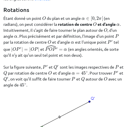
Rotations
Étant donné un point
du plan et un angle
∈
[
0
,
2
[
(en
O
α
∈
[
0
,
2
π
[
O
α
π
radians), on peut considérer la
rotation de centre
et d'angle
.
O
α
O
α
Intuitivement, il s'agit de faire tourner le plan autour de
, d'un
O
O
angle
. Plus précisément et par définition, l'image d'un point
α
P
α
P
′
par la rotation de centre
et d'angle
est l'unique point
tel
O
α
P
′
O
α
P
ˆ
′
′
que
|
|
=
|
|
et
=
(en angles orientés, de sorte
|
O
P
′
|
=
|
O
P
|
P
O
P
′
^
=
α
O
P
O
P
P
O
P
α
qu'il n'y ait qu'un seul tel point et non deux).
′
′
Sur la figure suivante,
et
sont les images respectives de
et
P
′
Q
′
P
P
Q
P
∘
′
par rotation de centre
et d'angle
=
45
. Pour trouver
et
Q
O
α
=
45
∘
P
′
Q
O
α
P
′
, on voit qu'il suffit de faire tourner
et
autour de
avec un
Q
′
P
Q
O
Q
P
Q
O
∘
angle de
45
.
45
∘