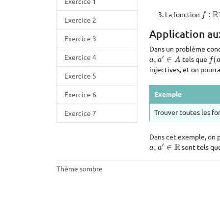
Exercice 1
R
La fonction
:
f
:
R
+
f
Exercice 2
Application au
Exercice 3
Dans un problème concre
Exercice 4
′
,
∈
tels que
(
a
,
a
′
∈
A
f
(
a
)
a
a
A
f
injectives, et on pourra
Exercice 5
Exemple
Exercice 6
Trouver toutes les f
Exercice 7
Dans cet exemple, on 
′
R
,
∈
sont tels q
a
,
a
′
∈
R
a
a
Thème sombre