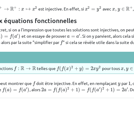
+
+
+
2
2
2
R
R
→
:
↦
est injective. En effet, si
=
avec
,
∈
→
R
+
:
x
↦
x
2
x
2
=
y
2
x
,
y
∈
R
+
x
x
x
y
x
y
x équations fonctionnelles
t, si on a l'impression que toutes les solutions sont injectives, on peut
′
′
)
=
(
)
et on essaye de prouver
=
. Si on y parvient, alors cela
=
f
(
a
′
)
a
=
a
′
a
f
a
a
a
 alors par la suite "simplifier par
" si cela se révèle utile dans la suite
f
f
2
2
R
R
onctions
:
→
telles que
(
(
)
+
)
=
2
pour tous
,
∈
f
:
R
→
R
f
(
f
(
x
)
2
+
y
)
=
2
x
y
2
x
,
y
∈
R
f
f
f
x
y
x
y
x
y
peut montrer que
doit être injective. En effet, en remplaçant
par
1
,
f
y
1
f
y
′
2
′
2
′
ue
(
)
=
(
)
, alors
2
=
(
(
)
+
1
)
=
(
(
)
+
1
)
=
2
. 
f
(
a
)
=
f
(
a
′
)
2
a
=
f
(
f
(
a
)
2
+
1
)
=
f
(
f
(
a
′
)
2
+
1
)
=
2
a
′
f
a
f
a
a
f
f
a
f
f
a
a