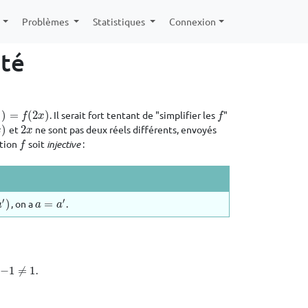
e
Problèmes
Statistiques
Connexion
ité
)
)
=
(
2
)
. Il serait fort tentant de "simplifier les
"
f
(
2
x
)
f
f
x
f
)
et
2
ne sont pas deux réels différents, envoyés
2
x
x
x
ction
soit
injective
:
f
f
′
′
)
, on a
=
.
a
=
a
′
a
a
a
s
−
1
≠
1
.
−
1
≠
1