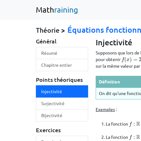
Math
raining
Équations fonctionn
Théorie >
Injectivité
Général
Supposons que lors de 
Résumé
pour obtenir
(
)
=
f
(
x
)
=
2
x
f
x
Chapitre entier
sur la même valeur par
Points théoriques
Définition
Injectivité
On dit qu'une foncti
Surjectivité
Exemples
:
Bijectivité
R
La fonction
:
f
:
R
→
f
Exercices
R
La fonction
:
f
:
R
→
f