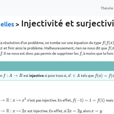
Théori
Injectivité et surjectiv
elles
>
la résolution d'un problème, on tombe sur une équation du type
(
(
f
(
f
(
x
)
)
=
f
f
x
2
et finir ainsi le problème. Malheureusement, rien ne nous dit que
(
f
(
x
)
x
f
. Il ne nous est donc pas permis de supprimer les
, à moins que la fon
f
f
f
f
′
on
:
→
est
injective
si pour tous
,
∈
tels que
(
)
=
(
f
:
A
→
B
a
,
a
′
∈
A
f
(
a
)
=
f
(
a
′
)
f
A
B
a
a
A
f
a
f
2
R
→
:
↦
n'est pas injective. En effet,
(
−
1
)
=
1
=
(
1
)
mai
R
:
x
↦
x
2
f
(
−
1
)
=
1
=
f
(
1
)
x
x
f
f
R
→
:
↦
2
est injective. En effet, si
2
=
2
, alors
=
.
R
:
x
↦
2
x
2
x
=
2
y
x
=
y
x
x
x
y
x
y