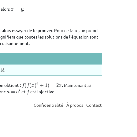
, alors
=
.
x
=
y
x
y
 alors essayer de le prouver. Pour ce faire, on prend
 signifiera que toutes les solutions de l'équation sont
 du raisonnement.
R
.
2
 on obtient :
(
(
)
+
1
)
=
2
. Maintenant, si
f
(
f
(
x
)
2
+
1
)
=
2
x
f
f
x
x
′
Donc
=
et
est injective.
a
=
a
′
f
a
a
f
Confidentialité
À propos
Contact