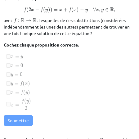
R
(
2
−
(
)
)
=
+
(
)
−
∀
,
∈
,
f
(
2
x
−
f
(
y
)
)
=
x
+
f
(
x
)
−
y
∀
x
,
y
∈
R
,
f
x
f
y
x
f
x
y
x
y
R
R
avec
:
→
. Lesquelles de ces substitutions (considérées
f
:
R
→
R
f
indépendamment les unes des autres) permettent de trouver en
une fois l'unique solution de cette équation ?
Cochez chaque proposition correcte.
=
x
=
y
x
y
=
0
x
=
0
x
=
0
y
=
0
y
=
(
)
y
=
f
(
x
)
y
f
x
=
(
)
x
=
f
(
y
)
x
f
y
(
)
f
y
=
x
=
f
(
y
)
2
x
2
Soumettre