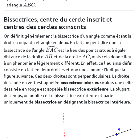
triangle
.
A
B
C
A
B
C
Bissectrices, centre du cercle inscrit et
centres des cercles exinscrits
On définit généralement la bissectrice d'un angle comme étant la
droite coupant cet angle en deux. En fait, on peut dire que la
ˆ
bissectrice de l'angle
est le lieu des points situés à égale
B
A
C
^
B
A
C
distance de la droite
et de la droite
, mais cela donne lieu
A
B
A
C
A
B
A
C
à un phénomène légèrement différent. En effet, ce lieu ainsi défini
consiste en fait en deux droites et non une, comme l'indique la
figure suivante. Ces deux droites sont perpendiculaires. La droite
dessinée en vert est appelée
bissectrice intérieure
alors que celle
dessinée en rouge est appelée
bissectrice extérieure
. La plupart
du temps, on oublie cette bissectrice extérieure et parle
uniquement de
bissectrice
en désignant la bissectrice intérieure.