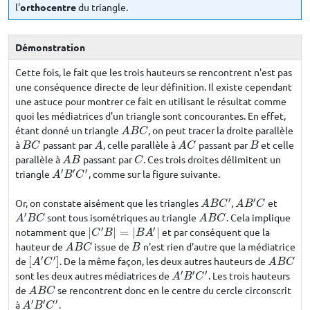
l'
orthocentre
du triangle.
Démonstration
Cette fois, le fait que les trois hauteurs se rencontrent n'est pas
une conséquence directe de leur définition. Il existe cependant
une astuce pour montrer ce fait en utilisant le résultat comme
quoi les médiatrices d'un triangle sont concourantes. En effet,
étant donné un triangle
, on peut tracer la droite parallèle
A
B
C
A
B
C
à
passant par
, celle parallèle à
passant par
et celle
B
C
A
A
C
B
B
C
A
A
C
B
parallèle à
passant par
. Ces trois droites délimitent un
A
B
C
A
B
C
′
′
′
triangle
, comme sur la figure suivante.
A
′
B
′
C
′
A
B
C
′
′
Or, on constate aisément que les triangles
,
et
A
B
C
′
A
B
′
C
A
B
C
A
B
C
′
sont tous isométriques au triangle
. Cela implique
A
′
B
C
A
B
C
A
B
C
A
B
C
′
′
notamment que
|
|
=
|
|
et par conséquent que la
|
C
′
B
|
=
|
B
A
′
|
C
B
B
A
hauteur de
issue de
n'est rien d'autre que la médiatrice
A
B
C
B
A
B
C
B
′
′
de
[
]
. De la même façon, les deux autres hauteurs de
[
A
′
C
′
]
A
B
C
A
C
A
B
C
′
′
′
sont les deux autres médiatrices de
. Les trois hauteurs
A
′
B
′
C
′
A
B
C
de
se rencontrent donc en le centre du cercle circonscrit
A
B
C
A
B
C
′
′
′
à
.
A
′
B
′
C
′
A
B
C