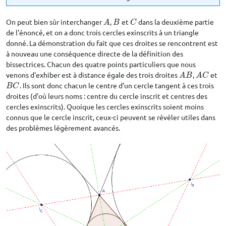
On peut bien sûr interchanger
,
et
dans la deuxième partie
A
B
C
A
B
C
de l'énoncé, et on a donc trois cercles exinscrits à un triangle
donné. La démonstration du fait que ces droites se rencontrent est
à nouveau une conséquence directe de la définition des
bissectrices. Chacun des quatre points particuliers que nous
venons d'exhiber est à distance égale des trois droites
,
et
A
B
A
C
A
B
A
C
. Ils sont donc chacun le centre d'un cercle tangent à ces trois
B
C
B
C
droites (d'où leurs noms : centre du cercle inscrit et centres des
cercles exinscrits). Quoique les cercles exinscrits soient moins
connus que le cercle inscrit, ceux-ci peuvent se révéler utiles dans
des problèmes légèrement avancés.