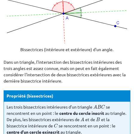
Bissectrices (intérieure et extérieure) d'un angle.
Dans un triangle, l'intersection des bissectrices intérieures des
trois angles est assez connue, mais on peut en fait également
considérer l'intersection de deux bissectrices extérieures avec la
dernière bissectrice intérieure.
Propriété (bissectrices)
Les trois bissectrices intérieures d'un triangle
se
A
B
C
A
B
C
rencontrent en un point : le
centre du cercle inscrit
au triangle.
De plus, les bissectrices extérieures de
et de
et la
A
B
A
B
bissectrice intérieure de
se rencontrent en un point : le
C
C
centre d'un cercle exinscrit
au triangle.