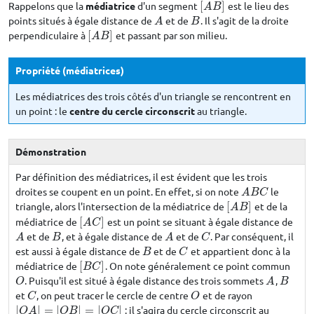
Rappelons que la
médiatrice
d'un segment
[
]
est le lieu des
[
A
B
]
A
B
points situés à égale distance de
et de
. Il s'agit de la droite
A
B
A
B
perpendiculaire à
[
]
et passant par son milieu.
[
A
B
]
A
B
Propriété (médiatrices)
Les médiatrices des trois côtés d'un triangle se rencontrent en
un point : le
centre du cercle circonscrit
au triangle.
Démonstration
Par définition des médiatrices, il est évident que les trois
droites se coupent en un point. En effet, si on note
le
A
B
C
A
B
C
triangle, alors l'intersection de la médiatrice de
[
]
et de la
[
A
B
]
A
B
médiatrice de
[
]
est un point se situant à égale distance de
[
A
C
]
A
C
et de
, et à égale distance de
et de
. Par conséquent, il
A
B
A
C
A
B
A
C
est aussi à égale distance de
et de
et appartient donc à la
B
C
B
C
médiatrice de
[
]
. On note généralement ce point commun
[
B
C
]
B
C
. Puisqu'il est situé à égale distance des trois sommets
,
O
A
B
O
A
B
et
, on peut tracer le cercle de centre
et de rayon
C
O
C
O
|
|
=
|
|
=
|
|
: il s'agira du cercle circonscrit au
|
O
A
|
=
|
O
B
|
=
|
O
C
|
O
A
O
B
O
C