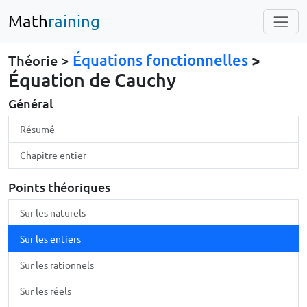
Math
raining
Équations fonctionnelles
>
Théorie >
Équation de Cauchy
Général
Résumé
Chapitre entier
Points théoriques
Sur les naturels
Sur les entiers
Sur les rationnels
Sur les réels