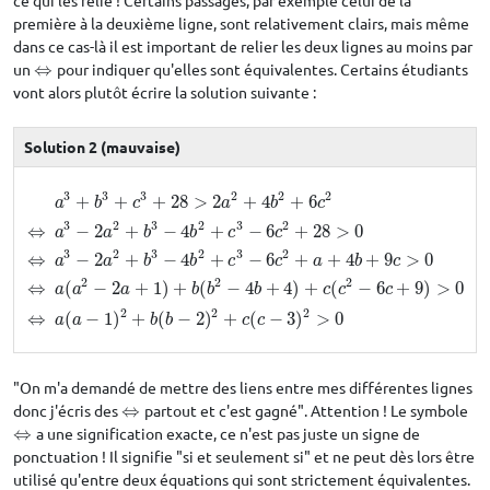
ce qui les relie ! Certains passages, par exemple celui de la
première à la deuxième ligne, sont relativement clairs, mais même
dans ce cas-là il est important de relier les deux lignes au moins par
un
⇔
pour indiquer qu'elles sont équivalentes. Certains étudiants
⇔
vont alors plutôt écrire la solution suivante :
Solution 2 (mauvaise)
3
3
3
2
2
2
+
+
+
28
>
2
+
4
+
6
a
3
+
b
3
+
c
3
+
28
>
2
a
2
+
4
b
2
+
6
c
2
⇔
a
3
−
2
a
2
+
b
3
−
4
b
2
+
c
3
−
6
c
2
+
28
>
0
⇔
a
3
a
b
c
a
b
c
3
2
3
2
3
2
⇔
−
2
+
−
4
+
−
6
+
28
>
0
a
a
b
b
c
c
3
2
3
2
3
2
⇔
−
2
+
−
4
+
−
6
+
+
4
+
9
>
0
a
a
b
b
c
c
a
b
c
2
2
2
⇔
(
−
2
+
1
)
+
(
−
4
+
4
)
+
(
−
6
+
9
)
>
0
a
a
a
b
b
b
c
c
c
2
2
2
⇔
(
−
1
)
+
(
−
2
)
+
(
−
3
)
>
0
a
a
b
b
c
c
"On m'a demandé de mettre des liens entre mes différentes lignes
donc j'écris des
⇔
partout et c'est gagné". Attention ! Le symbole
⇔
⇔
a une signification exacte, ce n'est pas juste un signe de
⇔
ponctuation ! Il signifie "si et seulement si" et ne peut dès lors être
utilisé qu'entre deux équations qui sont strictement équivalentes.