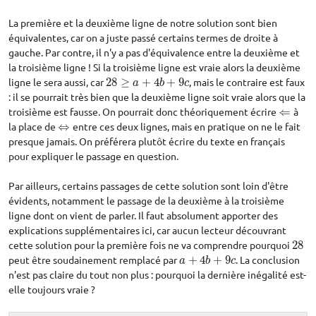
La première et la deuxième ligne de notre solution sont bien
équivalentes, car on a juste passé certains termes de droite à
gauche. Par contre, il n'y a pas d'équivalence entre la deuxième et
la troisième ligne ! Si la troisième ligne est vraie alors la deuxième
ligne le sera aussi, car
28
≥
+
4
+
9
, mais le contraire est faux
28
≥
a
+
4
b
+
9
c
a
b
c
: il se pourrait très bien que la deuxième ligne soit vraie alors que la
troisième est fausse. On pourrait donc théoriquement écrire
⇐
à
⇐
la place de
⇔
entre ces deux lignes, mais en pratique on ne le fait
⇔
presque jamais. On préférera plutôt écrire du texte en français
pour expliquer le passage en question.
Par ailleurs, certains passages de cette solution sont loin d'être
évidents, notamment le passage de la deuxième à la troisième
ligne dont on vient de parler. Il faut absolument apporter des
explications supplémentaires ici, car aucun lecteur découvrant
cette solution pour la première fois ne va comprendre pourquoi
28
28
peut être soudainement remplacé par
+
4
+
9
. La conclusion
a
+
4
b
+
9
c
a
b
c
n'est pas claire du tout non plus : pourquoi la dernière inégalité est-
elle toujours vraie ?