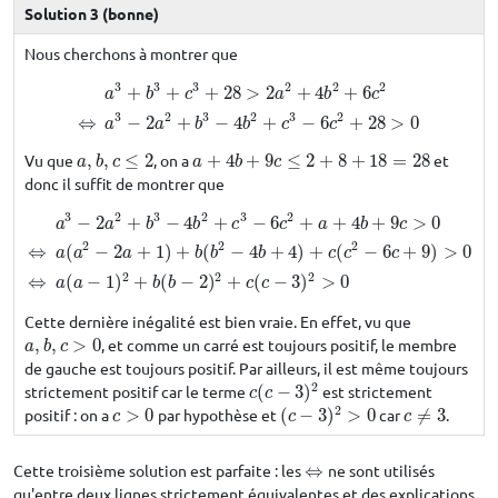
Solution 3 (bonne)
Nous cherchons à montrer que
3
3
3
2
2
2
+
+
+
28
>
2
+
4
+
6
a
b
c
a
b
c
a
3
+
b
3
+
c
3
+
28
>
2
a
2
+
4
b
2
+
6
c
2
⇔
a
3
−
2
a
2
+
b
3
−
4
b
2
+
c
3
−
6
c
2
+
28
3
2
3
2
3
2
⇔
−
2
+
−
4
+
−
6
+
28
>
0
a
a
b
b
c
c
Vu que
,
,
≤
2
, on a
+
4
+
9
≤
2
+
8
+
18
=
28
et
a
,
b
,
c
≤
2
a
+
4
b
+
9
c
≤
2
+
8
+
18
=
28
a
b
c
a
b
c
donc il suffit de montrer que
3
2
3
2
3
2
−
2
+
−
4
+
−
6
+
+
4
+
9
>
0
a
3
−
2
a
2
+
b
3
−
4
b
2
+
c
3
−
6
c
2
+
a
+
4
b
+
9
c
>
0
⇔
a
(
a
2
−
2
a
+
1
)
+
b
(
b
2
−
4
b
+
4
)
+
c
(
a
a
b
b
c
c
a
b
c
2
2
2
⇔
(
−
2
+
1
)
+
(
−
4
+
4
)
+
(
−
6
+
9
)
>
0
a
a
a
b
b
b
c
c
c
2
2
2
⇔
(
−
1
)
+
(
−
2
)
+
(
−
3
)
>
0
a
a
b
b
c
c
Cette dernière inégalité est bien vraie. En effet, vu que
,
,
>
0
, et comme un carré est toujours positif, le membre
a
,
b
,
c
>
0
a
b
c
de gauche est toujours positif. Par ailleurs, il est même toujours
2
strictement positif car le terme
(
−
3
)
est strictement
c
(
c
−
3
)
2
c
c
2
positif : on a
>
0
par hypothèse et
(
−
3
)
>
0
car
≠
3
.
c
>
0
(
c
−
3
)
2
>
0
c
≠
3
c
c
c
Cette troisième solution est parfaite : les
⇔
ne sont utilisés
⇔
qu'entre deux lignes strictement équivalentes et des explications