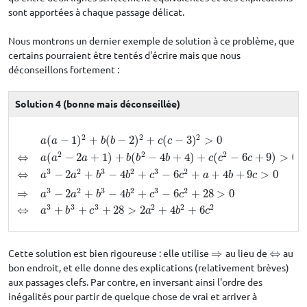
sont apportées à chaque passage délicat.
Nous montrons un dernier exemple de solution à ce problème, que
certains pourraient être tentés d'écrire mais que nous
déconseillons fortement :
Solution 4 (bonne mais déconseillée)
a
(
a
−
1
)
2
+
b
(
b
−
2
)
2
+
c
(
c
−
3
)
2
>
0
car
a
,
b
,
c
>
0
et
c
≠
3
⇔
a
(
a
2
−
2
a
+
1
)
+
b
(
b
2
−
2
2
2
(
−
1
)
+
(
−
2
)
+
(
−
3
)
>
0
a
a
b
b
c
c
2
2
2
⇔
(
−
2
+
1
)
+
(
−
4
+
4
)
+
(
−
6
+
9
)
>
0
a
a
a
b
b
b
c
c
c
3
2
3
2
3
2
⇔
−
2
+
−
4
+
−
6
+
+
4
+
9
>
0
a
a
b
b
c
c
a
b
c
3
2
3
2
3
2
⇒
−
2
+
−
4
+
−
6
+
28
>
0
a
a
b
b
c
c
3
3
3
2
2
2
⇔
+
+
+
28
>
2
+
4
+
6
a
b
c
a
b
c
Cette solution est bien rigoureuse : elle utilise
⇒
au lieu de
⇔
au
⇒
⇔
bon endroit, et elle donne des explications (relativement brèves)
aux passages clefs. Par contre, en inversant ainsi l'ordre des
inégalités pour partir de quelque chose de vrai et arriver à