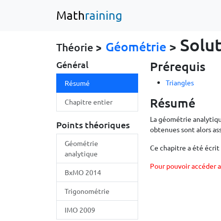
Math
raining
Solut
Géométrie
>
Théorie >
Prérequis
Général
Triangles
Résumé
Résumé
Chapitre entier
La géométrie analytiqu
Points théoriques
obtenues sont alors ass
Géométrie
Ce chapitre a été écrit
analytique
Pour pouvoir accéder a
BxMO 2014
Trigonométrie
IMO 2009