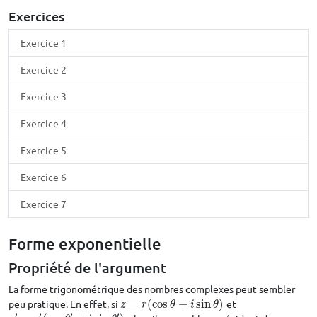
Exercices
Exercice 1
Exercice 2
Exercice 3
Exercice 4
Exercice 5
Exercice 6
Exercice 7
Forme exponentielle
Propriété de l'argument
La forme trigonométrique des nombres complexes peut sembler
peu pratique. En effet, si
=
(
cos
+
sin
)
et
z
=
r
(
cos
θ
+
i
sin
θ
)
z
r
θ
i
θ
′
′
′
′