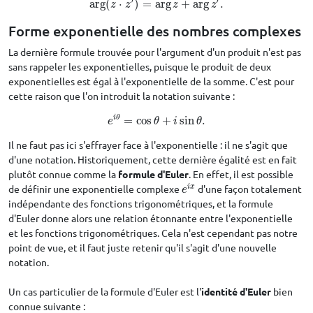
arg
(
⋅
)
=
arg
+
arg
.
arg
(
z
⋅
z
′
)
=
arg
z
+
arg
z
′
.
z
z
z
z
Forme exponentielle des nombres complexes
La dernière formule trouvée pour l'argument d'un produit n'est pas
sans rappeler les exponentielles, puisque le produit de deux
exponentielles est égal à l'exponentielle de la somme. C'est pour
cette raison que l'on introduit la notation suivante :
i
θ
=
cos
+
sin
.
e
i
θ
=
cos
θ
+
i
sin
θ
.
e
θ
i
θ
Il ne faut pas ici s'effrayer face à l'exponentielle : il ne s'agit que
d'une notation. Historiquement, cette dernière égalité est en fait
plutôt connue comme la
formule d'Euler
. En effet, il est possible
i
x
de définir une exponentielle complexe
d'une façon totalement
e
i
x
e
indépendante des fonctions trigonométriques, et la formule
d'Euler donne alors une relation étonnante entre l'exponentielle
et les fonctions trigonométriques. Cela n'est cependant pas notre
point de vue, et il faut juste retenir qu'il s'agit d'une nouvelle
notation.
Un cas particulier de la formule d'Euler est l'
identité d'Euler
bien
connue suivante :