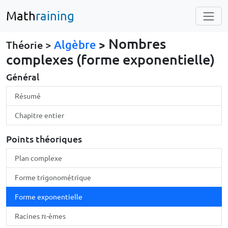
Math
raining
Nombres
Algèbre
>
Théorie >
complexes (forme exponentielle)
Général
Résumé
Chapitre entier
Points théoriques
Plan complexe
Forme trigonométrique
Forme exponentielle
Racines
-èmes
n
n