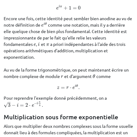
i
π
+
1
=
0
e
i
π
+
1
=
0
e
Encore une fois, cette identité peut sembler bien anodine au vu de
i
θ
notre définition de
comme une notation, mais il y a derrière
e
i
θ
e
elle quelque chose de bien plus fondamental. Cette identité est
impressionnante de par le fait qu'elle relie les valeurs
fondamentales
,
et
a priori indépendantes à l'aide des trois
e
i
π
e
i
π
opérations arithmétiques d'addition, multiplication et
exponentiation.
Au vu de la forme trigonométrique, on peut maintenant écrire un
nombre complexe de module
et d'argument
comme
r
θ
r
θ
i
θ
=
⋅
.
z
=
r
⋅
e
i
θ
.
z
r
e
Pour reprendre l'exemple donné précédemment, on a
–
π
−
i
√
3
−
=
2
⋅
.
3
−
i
=
2
⋅
e
−
i
π
6
i
e
6
Multiplication sous forme exponentielle
Alors que multiplier deux nombres complexes sous la forme usuelle
donnait lieu à des formules compliquées, la multiplication est un