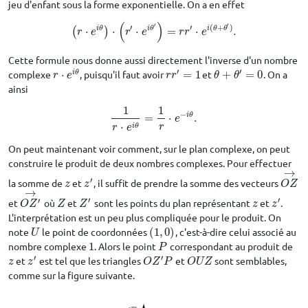
jeu d'enfant sous la forme exponentielle. On a en effet
(
)
′
′
′
′
(
+
)
i
θ
i
θ
i
θ
θ
⋅
⋅
⋅
=
⋅
.
(
(
r
)
⋅
e
i
θ
)
⋅
(
r
′
⋅
e
i
θ
′
)
=
r
r
′
⋅
e
i
(
θ
+
θ
′
)
.
r
e
r
e
r
r
e
Cette formule nous donne aussi directement l'inverse d'un nombre
′
′
i
θ
complexe
⋅
, puisqu'il faut avoir
=
1
et
+
=
0
. On a
r
⋅
e
i
θ
r
r
′
=
1
θ
+
θ
′
=
0
r
e
r
r
θ
θ
ainsi
1
1
−
i
θ
=
⋅
.
1
r
⋅
e
i
θ
=
1
r
⋅
e
−
i
θ
.
e
⋅
i
θ
r
r
e
On peut maintenant voir comment, sur le plan complexe, on peut
construire le produit de deux nombres complexes. Pour effectuer
→
′
la somme de
et
, il suffit de prendre la somme des vecteurs
z
z
′
O
Z
→
z
z
O
Z
→
′
′
′
et
où
et
sont les points du plan représentant
et
.
O
Z
′
→
Z
Z
′
z
z
′
O
Z
Z
Z
z
z
L'interprétation est un peu plus compliquée pour le produit. On
note
le point de coordonnées
(
1
,
0
)
, c'est-à-dire celui associé au
U
(
1
,
0
)
U
nombre complexe
1
. Alors le point
correspondant au produit de
1
P
P
′
′
et
est tel que les triangles
et
sont semblables,
z
z
′
O
Z
′
P
O
U
Z
z
z
O
Z
P
O
U
Z
comme sur la figure suivante.