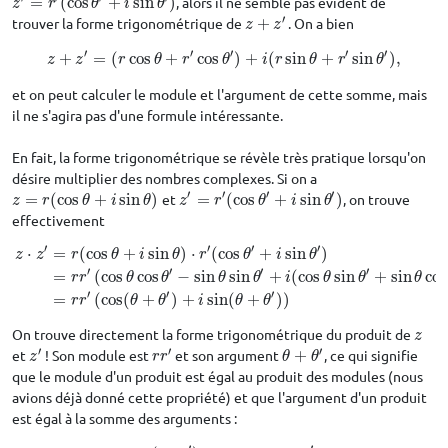
=
(
cos
+
sin
)
, alors il ne semble pas évident de
z
′
=
r
′
(
cos
θ
′
+
i
sin
θ
′
)
z
r
θ
i
θ
′
trouver la forme trigonométrique de
+
. On a bien
z
+
z
′
z
z
′
′
′
′
′
+
=
(
cos
+
cos
)
+
(
sin
+
sin
)
,
z
+
z
′
=
(
r
cos
θ
+
r
′
cos
θ
′
)
+
i
(
r
sin
θ
+
r
′
sin
θ
′
)
,
z
z
r
θ
r
θ
i
r
θ
r
θ
et on peut calculer le module et l'argument de cette somme, mais
il ne s'agira pas d'une formule intéressante.
En fait, la forme trigonométrique se révèle très pratique lorsqu'on
désire multiplier des nombres complexes. Si on a
′
′
′
′
=
(
cos
+
sin
)
et
=
(
cos
+
sin
)
, on trouve
z
=
r
(
cos
θ
+
i
sin
θ
)
z
′
=
r
′
(
cos
θ
′
+
i
sin
θ
′
)
z
r
θ
i
θ
z
r
θ
i
θ
effectivement
′
′
′
′
⋅
=
(
cos
+
sin
)
⋅
(
cos
+
sin
)
z
⋅
z
′
=
r
(
cos
θ
+
i
sin
θ
)
⋅
r
′
(
cos
θ
′
+
i
sin
θ
′
)
=
r
r
′
(
cos
θ
cos
θ
′
−
sin
θ
sin
θ
′
+
i
(
cos
θ
sin
θ
′
z
z
r
θ
i
θ
r
θ
i
θ
′
′
′
′
=
(
cos
cos
−
sin
sin
+
(
cos
sin
+
sin
cos
r
r
θ
θ
θ
θ
i
θ
θ
θ
′
′
′
=
(
cos
(
+
)
+
sin
(
+
)
)
r
r
θ
θ
i
θ
θ
On trouve directement la forme trigonométrique du produit de
z
z
′
′
′
et
! Son module est
et son argument
+
, ce qui signifie
z
′
r
r
′
θ
+
θ
′
z
r
r
θ
θ
que le module d'un produit est égal au produit des modules (nous
avions déjà donné cette propriété) et que l'argument d'un produit
est égal à la somme des arguments :
′
′