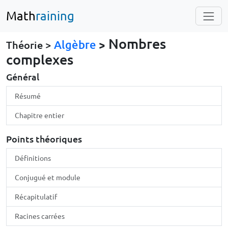
Math
raining
Nombres
Algèbre
>
Théorie >
complexes
Général
Résumé
Chapitre entier
Points théoriques
Définitions
Conjugué et module
Récapitulatif
Racines carrées