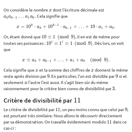
On considère le nombre
dont l'écriture décimale est
x
x
…
. Cela signifie que
a
k
a
k
−
1
…
a
1
a
0
a
a
a
a
−
1
1
0
k
k
−
1
k
k
=
10
⋅
+
10
⋅
+
…
+
10
⋅
+
.
x
=
10
k
⋅
a
k
+
10
k
−
1
⋅
a
k
−
1
+
…
+
10
⋅
a
1
+
a
0
.
x
a
a
a
a
−
1
1
0
k
k
Or, étant donné que
10
≡
1
(
mod
9
)
, il en est de même pour
10
≡
1
(
mod
9
)
i
i
toutes ses puissances :
10
≡
1
≡
1
(
mod
9
)
. Dès lors, on voit
10
i
≡
1
i
≡
1
(
mod
9
)
que
≡
+
+
…
+
+
(
mod
9
)
.
x
≡
a
k
+
a
k
−
1
+
…
+
a
1
+
a
0
(
mod
9
)
.
x
a
a
a
a
−
1
1
0
k
k
Cela signifie que
et la somme des chiffres de
donnent le même
x
x
x
x
reste après division par
9
. En particulier, l'un est divisible par
9
si et
9
9
seulement si l'autre l'est aussi. Il s'agit bien sûr du même
raisonnement pour le critère bien connu de divisibilité par
3
.
3
11
Critère de divisibilité par
11
Le critère de divisibilité par
11
, un peu moins connu que celui par
9
,
11
9
est pourtant très similaire. Nous allons le découvrir directement
par sa démonstration. On travaille évidemment modulo
11
dans ce
11
cas-ci :