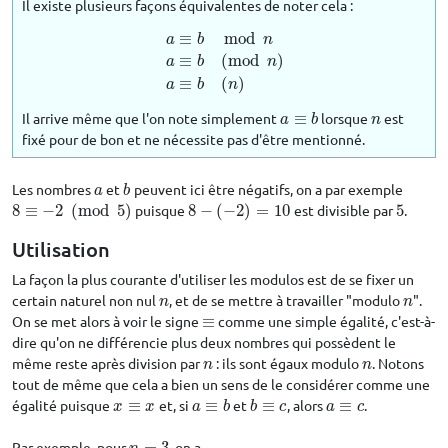
Il existe plusieurs façons équivalentes de noter cela :
≡
mod
a
b
n
≡
(
mod
)
a
≡
b
mod
n
a
≡
b
(
mod
n
)
a
≡
b
(
n
)
a
b
n
≡
(
)
a
b
n
Il arrive même que l'on note simplement
≡
lorsque
est
a
≡
b
n
a
b
n
fixé pour de bon et ne nécessite pas d'être mentionné.
Les nombres
et
peuvent ici être négatifs, on a par exemple
a
b
a
b
8
≡
−
2
(
mod
5
)
puisque
8
−
(
−
2
)
=
10
est divisible par
5
.
8
≡
−
2
(
mod
5
)
8
−
(
−
2
)
=
10
5
Utilisation
La façon la plus courante d'utiliser les modulos est de se fixer un
certain naturel non nul
, et de se mettre à travailler "modulo
".
n
n
n
n
On se met alors à voir le signe
≡
comme une simple égalité, c'est-à-
≡
dire qu'on ne différencie plus deux nombres qui possèdent le
même reste après division par
: ils sont égaux modulo
. Notons
n
n
n
n
tout de même que cela a bien un sens de le considérer comme une
égalité puisque
≡
et, si
≡
et
≡
, alors
≡
.
x
≡
x
a
≡
b
b
≡
c
a
≡
c
x
x
a
b
b
c
a
c
Par exemple, pour
, on a