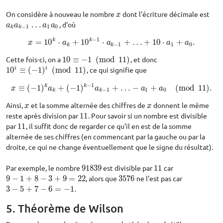
On considère à nouveau le nombre
dont l'écriture décimale est
x
x
…
, d'où
a
k
a
k
−
1
…
a
1
a
0
a
a
a
a
−
1
1
0
k
k
−
1
k
k
=
10
⋅
+
10
⋅
+
…
+
10
⋅
+
.
x
=
10
k
⋅
a
k
+
10
k
−
1
⋅
a
k
−
1
+
…
+
10
⋅
a
1
+
a
0
.
x
a
a
a
a
−
1
1
0
k
k
Cette fois-ci, on a
10
≡
−
1
(
mod
11
)
, et donc
10
≡
−
1
(
mod
11
)
i
i
10
≡
(
−
1
)
(
mod
11
)
, ce qui signifie que
10
i
≡
(
−
1
)
i
(
mod
11
)
−
1
k
k
≡
(
−
1
)
+
(
−
1
)
+
…
−
+
(
mod
11
)
.
x
≡
(
−
1
)
k
a
k
+
(
−
1
)
k
−
1
a
k
−
1
+
…
−
a
1
+
a
0
(
mod
11
)
.
x
a
a
a
a
−
1
1
0
k
k
Ainsi,
et la somme alternée des chiffres de
donnent le même
x
x
x
x
reste après division par
11
. Pour savoir si un nombre est divisible
11
par
11
, il suffit donc de regarder ce qu'il en est de la somme
11
alternée de ses chiffres (en commencant par la gauche ou par la
droite, ce qui ne change éventuellement que le signe du résultat).
Par exemple, le nombre
91839
est divisible par
11
car
91839
11
9
−
1
+
8
−
3
+
9
=
22
, alors que
3576
ne l'est pas car
9
−
1
+
8
−
3
+
9
=
22
3576
3
−
5
+
7
−
6
=
−
1
.
3
−
5
+
7
−
6
=
−
1
5. Théorème de Wilson