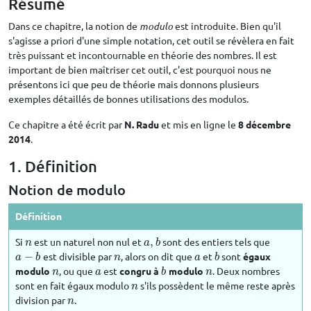
Résumé
Dans ce chapitre, la notion de
modulo
est introduite. Bien qu'il
s'agisse a priori d'une simple notation, cet outil se révèlera en fait
très puissant et incontournable en théorie des nombres. Il est
important de bien maîtriser cet outil, c'est pourquoi nous ne
présentons ici que peu de théorie mais donnons plusieurs
exemples détaillés de bonnes utilisations des modulos.
Ce chapitre a été écrit par
N. Radu
et mis en ligne le
8 décembre
2014
.
1. Définition
Notion de modulo
Définition
Si
est un naturel non nul et
,
sont des entiers tels que
n
a
,
b
n
a
b
−
est divisible par
, alors on dit que
et
sont
égaux
a
−
b
n
a
b
a
b
n
a
b
modulo
, ou que
est
congru à
modulo
. Deux nombres
n
a
b
n
n
a
b
n
sont en fait égaux modulo
s'ils possèdent le même reste après
n
n
division par
.
n
n