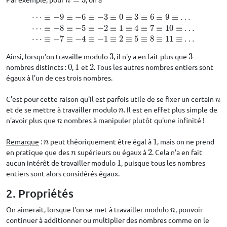
=
3
n
=
3
n
⋯
≡
−
9
≡
−
6
≡
−
3
≡
0
≡
3
≡
6
≡
9
≡
…
⋯
≡
−
8
≡
−
5
≡
−
2
≡
1
≡
4
≡
7
≡
10
≡
…
⋯
≡
−
9
≡
−
6
≡
−
3
≡
0
≡
3
≡
6
≡
9
≡
…
⋯
≡
−
8
≡
−
5
≡
−
2
≡
1
≡
4
≡
7
≡
10
≡
…
⋯
≡
−
⋯
≡
−
7
≡
−
4
≡
−
1
≡
2
≡
5
≡
8
≡
11
≡
…
Ainsi, lorsqu'on travaille modulo
3
, il n'y a en fait plus que
3
3
3
nombres distincts :
0
,
1
et
2
. Tous les autres nombres entiers sont
0
1
2
égaux à l'un de ces trois nombres.
C'est pour cette raison qu'il est parfois utile de se fixer un certain
n
n
et de se mettre à travailler modulo
. Il est en effet plus simple de
n
n
n'avoir plus que
nombres à manipuler plutôt qu'une infinité !
n
n
Remarque
:
peut théoriquement être égal à
1
, mais on ne prend
n
1
n
en pratique que des
supérieurs ou égaux à
2
. Cela n'a en fait
n
2
n
aucun intérêt de travailler modulo
1
, puisque tous les nombres
1
entiers sont alors considérés égaux.
2. Propriétés
On aimerait, lorsque l'on se met à travailler modulo
, pouvoir
n
n
continuer à additionner ou multiplier des nombres comme on le