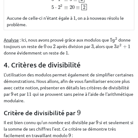
2
5
⋅
2
≡
20
≡
2
Aucune de celle-ci n'étant égale à
1
, on a à nouveau résolu le
1
problème.
2
Analyse
: Ici, nous avons prouvé grâce aux modulos que
5
donne
5
y
2
y
2
toujours un reste de
0
ou
2
après division par
3
, alors que
3
+
1
0
2
3
3
x
2
+
1
x
donne évidemment un reste de
1
.
1
4. Critères de divisibilité
L'utilisation des modulos permet également de simplifier certaines
démonstrations. Nous allons, afin de vous familiariser encore plus
avec cette notion, présenter en détails les critères de divisibilité
par
9
et par
11
qui se prouvent sans peine à l'aide de l'arithmétique
9
11
modulaire.
9
Critère de divisibilité par
9
Il est bien connu qu'un nombre est divisible par
9
si et seulement si
9
la somme de ses chiffres l'est. Ce critère se démontre très
facilement en travaillant modulo
9
:
9