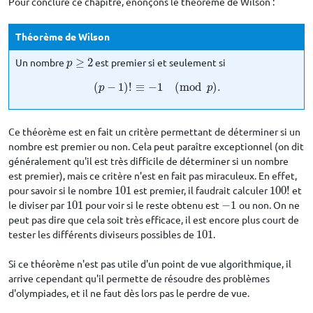
Pour conclure ce chapitre, énonçons le théorème de Wilson :
Théorème de Wilson
Un nombre
≥
2
est premier si et seulement si
p
≥
2
p
(
−
1
)
!
≡
−
1
(
mod
)
.
(
p
−
1
)
!
≡
−
1
(
mod
p
)
.
p
p
Ce théorème est en fait un critère permettant de déterminer si un
nombre est premier ou non. Cela peut paraître exceptionnel (on dit
généralement qu'il est très difficile de déterminer si un nombre
est premier), mais ce critère n'est en fait pas miraculeux. En effet,
pour savoir si le nombre
101
est premier, il faudrait calculer
100
!
et
101
100
!
le diviser par
101
pour voir si le reste obtenu est
−
1
ou non. On ne
101
−
1
peut pas dire que cela soit très efficace, il est encore plus court de
tester les différents diviseurs possibles de
101
.
101
Si ce théorème n'est pas utile d'un point de vue algorithmique, il
arrive cependant qu'il permette de résoudre des problèmes
d'olympiades, et il ne faut dès lors pas le perdre de vue.