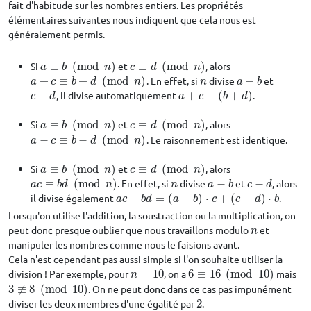
fait d'habitude sur les nombres entiers. Les propriétés
élémentaires suivantes nous indiquent que cela nous est
généralement permis.
Si
≡
(
mod
)
et
≡
(
mod
)
, alors
a
≡
b
(
mod
n
)
c
≡
d
(
mod
n
)
a
b
n
c
d
n
+
≡
+
(
mod
)
. En effet, si
divise
−
et
a
+
c
≡
b
+
d
(
mod
n
)
n
a
−
b
a
c
b
d
n
n
a
b
−
, il divise automatiquement
+
−
(
+
)
.
c
−
d
a
+
c
−
(
b
+
d
)
c
d
a
c
b
d
Si
≡
(
mod
)
et
≡
(
mod
)
, alors
a
≡
b
(
mod
n
)
c
≡
d
(
mod
n
)
a
b
n
c
d
n
−
≡
−
(
mod
)
. Le raisonnement est identique.
a
−
c
≡
b
−
d
(
mod
n
)
a
c
b
d
n
Si
≡
(
mod
)
et
≡
(
mod
)
, alors
a
≡
b
(
mod
n
)
c
≡
d
(
mod
n
)
a
b
n
c
d
n
≡
(
mod
)
. En effet, si
divise
−
et
−
, alors
a
c
≡
b
d
(
mod
n
)
n
a
−
b
c
−
d
a
c
b
d
n
n
a
b
c
d
il divise également
−
=
(
−
)
⋅
+
(
−
)
⋅
.
a
c
−
b
d
=
(
a
−
b
)
⋅
c
+
(
c
−
d
)
⋅
b
a
c
b
d
a
b
c
c
d
b
Lorsqu'on utilise l'addition, la soustraction ou la multiplication, on
peut donc presque oublier que nous travaillons modulo
et
n
n
manipuler les nombres comme nous le faisions avant.
Cela n'est cependant pas aussi simple si l'on souhaite utiliser la
division ! Par exemple, pour
=
10
, on a
6
≡
16
(
mod
10
)
mais
n
=
10
6
≡
16
(
mod
10
)
n
3
≢
8
(
mod
10
)
. On ne peut donc dans ce cas pas impunément
3
≢
8
(
mod
10
)
diviser les deux membres d'une égalité par
2
.
2