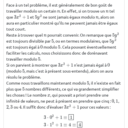
Face à un tel problème, il est généralement de bon goût de
travailler modulo un certain
. En effet, si on trouve un
tel
n
n
n
n
2
2
que
3
+
1
et
5
ne sont jamais égaux modulo
, alors on
3
x
2
+
1
5
y
2
n
x
y
n
aura en particulier montré qu'ils ne peuvent jamais être égaux
tout court.
2
Reste à trouver quel
pourrait convenir. On remarque que
5
n
5
y
2
n
y
2
est toujours divisible par
5
, ou en termes modulaires, que
5
5
5
y
2
y
est toujours égal à
0
modulo
5
. Cela pouvant éventuellement
0
5
faciliter les calculs, nous choisissons donc de dorénavant
travailler modulo
5
.
5
2
Si on parvient à montrer que
3
+
1
n'est jamais égal à
0
3
x
2
+
1
0
x
(modulo
5
, mais c'est à présent sous-entendu), alors on aura
5
résolu le problème.
Comme nous travaillons maintenant modulo
5
, il n'existe en fait
5
plus que
5
nombres différents, ce qui va grandement simplifier
5
les choses ! Le nombre
, qui pouvait a priori prendre une
x
x
infinité de valeurs, ne peut à présent en prendre que cinq :
0
,
1
,
0
1
2
2
,
3
ou
4
. Il suffit donc d'évaluer
3
+
1
pour ces valeurs :
2
3
4
3
x
2
+
1
x
2
3
⋅
0
+
1
≡
1
2
3
⋅
1
+
1
≡
4
≡
4