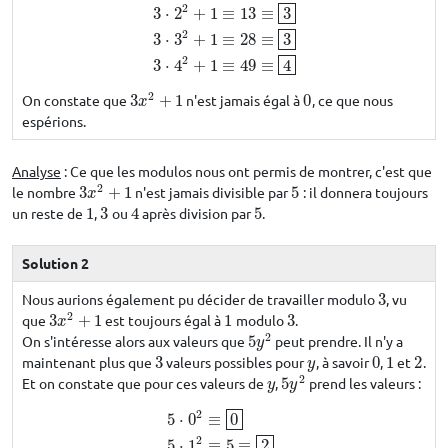
2
3
⋅
0
2
+
1
≡
1
3
⋅
1
2
+
1
≡
4
≡
4
3
⋅
2
2
+
1
≡
13
≡
3
3
⋅
3
2
+
1
≡
28
≡
3
⋅
2
+
1
≡
13
≡
3
2
3
⋅
3
+
1
≡
28
≡
3
2
3
⋅
4
+
1
≡
49
≡
4
2
On constate que
3
+
1
n'est jamais égal à
0
, ce que nous
3
x
2
+
1
0
x
espérions.
Analyse
: Ce que les modulos nous ont permis de montrer, c'est que
2
le nombre
3
+
1
n'est jamais divisible par
5
: il donnera toujours
3
x
2
+
1
5
x
un reste de
1
,
3
ou
4
après division par
5
.
1
3
4
5
Solution 2
Nous aurions également pu décider de travailler modulo
3
, vu
3
2
que
3
+
1
est toujours égal à
1
modulo
3
.
3
x
2
+
1
1
3
x
2
On s'intéresse alors aux valeurs que
5
peut prendre. Il n'y a
5
y
2
y
maintenant plus que
3
valeurs possibles pour
, à savoir
0
,
1
et
2
.
3
y
0
1
2
y
2
Et on constate que pour ces valeurs de
,
5
prend les valeurs :
y
5
y
2
y
y
2
5
⋅
0
≡
0
2
5
⋅
0
2
≡
0
5
⋅
1
2
≡
5
≡
2
5
⋅
2
2
≡
20
≡
2
5
⋅
1
≡
5
≡
2