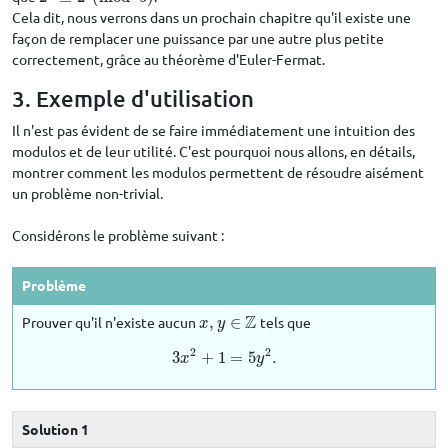
Cela dit, nous verrons dans un prochain chapitre qu'il existe une
façon de remplacer une puissance par une autre plus petite
correctement, grâce au théorème d'Euler-Fermat.
3. Exemple d'utilisation
Il n'est pas évident de se faire immédiatement une intuition des
modulos et de leur utilité. C'est pourquoi nous allons, en détails,
montrer comment les modulos permettent de résoudre aisément
un problème non-trivial.
Considérons le problème suivant :
Problème
Z
Prouver qu'il n'existe aucun
,
∈
tels que
x
,
y
∈
Z
x
y
2
2
3
+
1
=
5
.
3
x
2
+
1
=
5
y
2
.
x
y
Solution 1