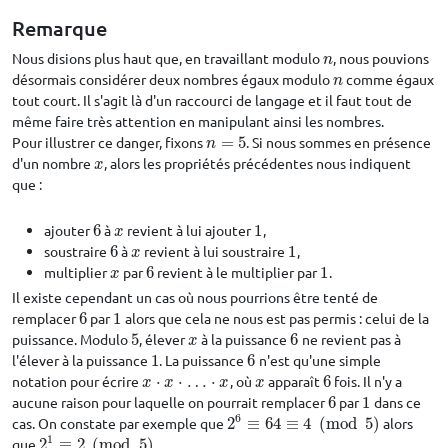
Remarque
Nous disions plus haut que, en travaillant modulo
, nous pouvions
n
n
désormais considérer deux nombres égaux modulo
comme égaux
n
n
tout court. Il s'agit là d'un raccourci de langage et il faut tout de
même faire très attention en manipulant ainsi les nombres.
Pour illustrer ce danger, fixons
=
5
. Si nous sommes en présence
n
=
5
n
d'un nombre
, alors les propriétés précédentes nous indiquent
x
x
que :
ajouter
6
à
revient à lui ajouter
1
,
6
x
1
x
soustraire
6
à
revient à lui soustraire
1
,
6
x
1
x
multiplier
par
6
revient à le multiplier par
1
.
x
6
1
x
Il existe cependant un cas où nous pourrions être tenté de
remplacer
6
par
1
alors que cela ne nous est pas permis : celui de la
6
1
puissance. Modulo
5
, élever
à la puissance
6
ne revient pas à
5
x
6
x
l'élever à la puissance
1
. La puissance
6
n'est qu'une simple
1
6
notation pour écrire
⋅
⋅
…
⋅
, où
apparaît
6
fois. Il n'y a
x
⋅
x
⋅
…
⋅
x
x
6
x
x
x
x
aucune raison pour laquelle on pourrait remplacer
6
par
1
dans ce
6
1
6
cas. On constate par exemple que
2
≡
64
≡
4
(
mod
5
)
alors
2
6
≡
64
≡
4
(
mod
5
)
1
que
2
≡
2
(
mod
5
)
.
2
1
≡
2
(
mod
5
)