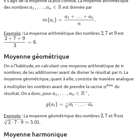
Il s'agit de la moyenne la plus connue. La moyenne arithmétique
R
des nombres
,
…
,
∈
est donnée par
a
1
,
…
,
a
n
∈
R
a
a
1
n
+
…
+
a
a
1
n
{
}
=
.
m
{
a
i
}
=
a
1
+
…
+
a
n
n
.
m
a
i
n
Exemple
: La moyenne arithmétique des nombres
2
,
7
et
9
est
2
7
9
2
+
7
+
9
=
6
.
2
+
7
+
9
3
=
6
3
Moyenne géométrique
On a l'habitude, en calculant une moyenne arithmétique de
n
n
nombres, de les additionner avant de diviser le résultat par
. La
n
n
moyenne géométrique, quant à elle, consiste de manière analogue
ème
à multiplier les nombres avant de prendre la racine
du
n
ème
n
+
R
résultat. On a donc, pour
,
…
,
∈
,
a
1
,
…
,
a
n
∈
R
+
a
a
1
n
−
−
−
−
−
−
−
−
−
{
}
=
⋅
…
⋅
g
{
a
i
}
=
a
1
⋅
…
⋅
a
n
n
g
a
a
a
√
n
1
i
n
Exemple
: La moyenne géométrique des nombres
2
,
7
et
9
est
2
7
9
−
−
−
−
−
−
3
√
2
⋅
7
⋅
9
≈
5.01
.
2
⋅
7
⋅
9
3
≈
5.01
Moyenne harmonique