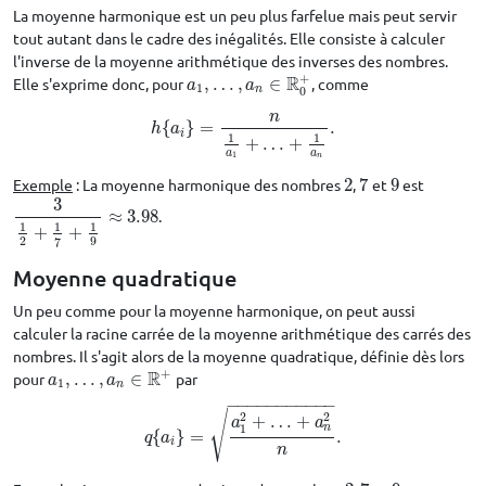
La moyenne harmonique est un peu plus farfelue mais peut servir
tout autant dans le cadre des inégalités. Elle consiste à calculer
l'inverse de la moyenne arithmétique des inverses des nombres.
+
R
Elle s'exprime donc, pour
,
…
,
∈
, comme
a
1
,
…
,
a
n
∈
R
0
+
a
a
1
n
0
n
{
}
=
.
h
{
a
i
}
=
n
1
a
1
+
…
+
1
a
n
.
h
a
i
1
1
+
…
+
a
a
1
n
Exemple
: La moyenne harmonique des nombres
2
,
7
et
9
est
2
7
9
3
≈
3.98
.
3
1
2
+
1
7
+
1
9
≈
3.98
1
1
1
+
+
2
9
7
Moyenne quadratique
Un peu comme pour la moyenne harmonique, on peut aussi
calculer la racine carrée de la moyenne arithmétique des carrés des
nombres. Il s'agit alors de la moyenne quadratique, définie dès lors
+
R
pour
,
…
,
∈
par
a
1
,
…
,
a
n
∈
R
+
a
a
1
n
−
−
−
−
−
−
−
−
−
−
−
√
2
2
+
…
+
a
a
n
1
{
}
=
.
q
{
a
i
}
=
a
1
2
+
…
+
a
n
2
n
.
q
a
i
n