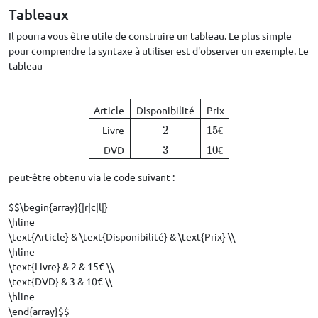
Tableaux
Il pourra vous être utile de construire un tableau. Le plus simple
pour comprendre la syntaxe à utiliser est d'observer un exemple. Le
tableau
Article
Disponibilité
Prix
Article
Disponibilité
Prix
Livre
2
15
€
DVD
3
10
€
Livre
2
15
€
DVD
3
10
€
peut-être obtenu via le code suivant :
$$\begin{array}{|r|c|l|}
\hline
\text{Article} & \text{Disponibilité} & \text{Prix} \\
\hline
\text{Livre} & 2 & 15€ \\
\text{DVD} & 3 & 10€ \\
\hline
\end{array}$$