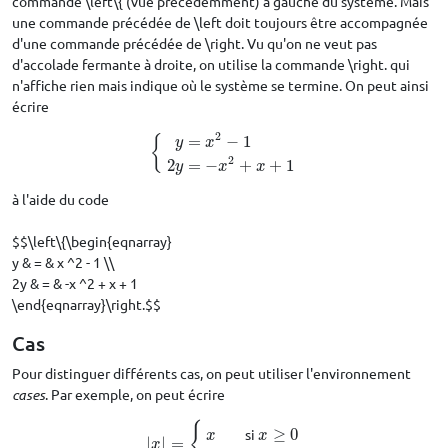
commande \left\{ (vue précédemment) à gauche du système. Mais
une commande précédée de \left doit toujours être accompagnée
d'une commande précédée de \right. Vu qu'on ne veut pas
d'accolade fermante à droite, on utilise la commande \right. qui
n'affiche rien mais indique où le système se termine. On peut ainsi
écrire
2
=
−
1
{
y
x
{
y
=
x
2
−
1
2
y
=
−
x
2
+
x
+
1
2
2
=
−
+
+
1
y
x
x
à l'aide du code
$$\left\{\begin{eqnarray}
y & = & x ^2 - 1 \\
2y & = & -x ^2 + x + 1
\end{eqnarray}\right.$$
Cas
Pour distinguer différents cas, on peut utiliser l'environnement
cases
. Par exemple, on peut écrire
{
si
≥
0
x
x
|
|
=
|
x
|
=
{
x
si
x
≥
0
−
x
si
x
<
0
x