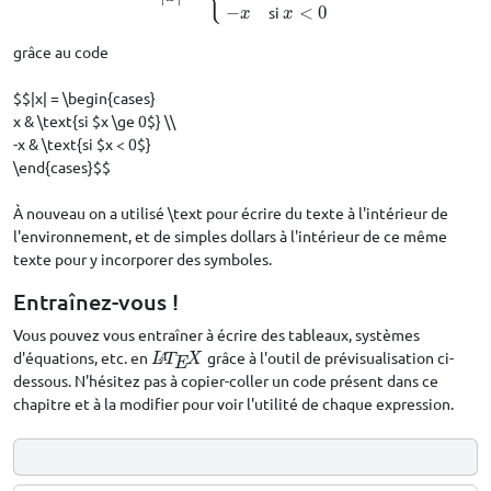
−
si
<
0
x
x
grâce au code
$$|x| = \begin{cases}
x & \text{si $x \ge 0$} \\
-x & \text{si $x < 0$}
\end{cases}$$
À nouveau on a utilisé \text pour écrire du texte à l'intérieur de
l'environnement, et de simples dollars à l'intérieur de ce même
texte pour y incorporer des symboles.
Entraînez-vous !
Vous pouvez vous entraîner à écrire des tableaux, systèmes
d'équations, etc. en
grâce à l'outil de prévisualisation ci-
L
A
T
E
X
A
L
T
X
E
dessous. N'hésitez pas à copier-coller un code présent dans ce
chapitre et à la modifier pour voir l'utilité de chaque expression.