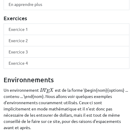
En apprendre plus
Exercices
Exercice 1
Exercice 2
Exercice 3
Exercice 4
Environnements
Un environnement
est de la forme
\begin
{nom}{options} ...
L
A
T
E
X
\begin
A
L
T
X
E
contenu ... \end{nom}. Nous allons voir quelques exemples
d'environnements couramment utilisés. Ceux-ci sont
implicitement en mode mathématique et il n'est donc pas
nécessaire de les entourer de dollars, mais il est tout de même
conseillé de le faire sur ce site, pour des raisons d'espacements
avant et après.