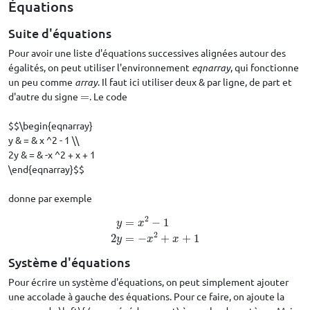
Équations
Suite d'équations
Pour avoir une liste d'équations successives alignées autour des
égalités, on peut utiliser l'environnement
eqnarray
, qui fonctionne
un peu comme
array
. Il faut ici utiliser deux & par ligne, de part et
d'autre du signe
=
. Le code
=
$$\begin{eqnarray}
y & = & x ^2 - 1 \\
2y & = & -x ^2 + x + 1
\end{eqnarray}$$
donne par exemple
2
=
−
1
y
x
y
=
x
2
−
1
2
y
=
−
x
2
+
x
+
1
2
2
=
−
+
+
1
y
x
x
Système d'équations
Pour écrire un système d'équations, on peut simplement ajouter
une accolade à gauche des équations. Pour ce faire, on ajoute la