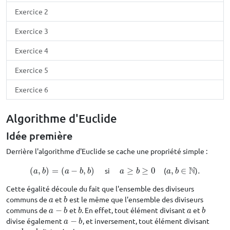
Exercice 2
Exercice 3
Exercice 4
Exercice 5
Exercice 6
Algorithme d'Euclide
Idée première
Derrière l'algorithme d'Euclide se cache une propriété simple :
N
(
,
)
=
(
−
,
)
si
≥
≥
0
(
,
∈
)
.
(
a
,
b
)
=
(
a
−
b
,
b
)
si
a
≥
b
≥
0
(
a
,
b
∈
N
)
.
a
b
a
b
b
a
b
a
b
Cette égalité découle du fait que l'ensemble des diviseurs
communs de
et
est le même que l'ensemble des diviseurs
a
b
a
b
communs de
−
et
. En effet, tout élément divisant
et
a
−
b
b
a
b
a
b
b
a
b
divise également
−
, et inversement, tout élément divisant
a
−
b
a
b