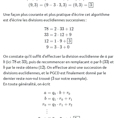
(
9
,
3
)
=
(
9
−
3
⋅
3
,
3
)
=
(
0
,
3
)
=
3
Une façon plus courante et plus pratique d'écrire cet algorithme
est d'écrire les divisions euclidiennes successives :
78
=
2
⋅
33
+
12
33
=
2
⋅
12
+
9
78
=
2
⋅
33
+
12
33
=
2
⋅
12
+
9
12
=
1
⋅
9
+
3
9
=
3
⋅
3
+
0
12
=
1
⋅
9
+
3
9
=
3
⋅
3
+
0
On constate qu'il suffit d'effectuer la division euclidienne de
par
a
a
(ici
78
et
33
), puis de recommencer en remplacant
par
(
33
) et
b
78
33
a
b
33
b
a
b
par le reste obtenu (
12
). On effectue ainsi une succession de
b
12
b
divisions euclidiennes, et le PGCD est finalement donné par le
dernier reste non-nul trouvé (
3
sur notre exemple).
3
En toute généralité, on écrit
=
⋅
+
a
q
b
r
0
0
=
⋅
+
b
q
r
r
1
0
1
=
⋅
+
r
q
r
r
0
2
1
2
a
=
q
0
⋅
b
+
r
0
b
=
q
1
⋅
r
0
+
r
1
r
0
=
q
2
⋅
r
1
+
r
2
⋮
r
n
−
2
=
q
n
⋅
r
n
−
⋮
=
⋅
+