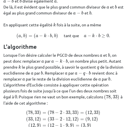
−
et
divise également
.
a
−
b
b
a
a
b
b
a
De là, il est évident que le plus grand commun diviseur de
et
est
a
b
a
b
égal au plus grand commun diviseur de
−
et
.
a
−
b
b
a
b
b
En appliquant cette égalité
fois à la suite, on a même
k
k
(
,
)
=
(
−
⋅
,
)
tant que
−
⋅
≥
0.
(
a
,
b
)
=
(
a
−
k
⋅
b
,
b
)
tant que
a
−
k
⋅
b
≥
0.
a
b
a
k
b
b
a
k
b
L'algorithme
Lorsque l'on désire calculer le PGCD de deux nombres
et
, on
a
b
a
b
peut donc remplacer
par
−
⋅
, un nombre plus petit. Autant
a
a
−
k
⋅
b
a
a
k
b
prendre
le plus grand possible, à savoir le quotient
de la division
k
q
k
q
euclidienne de
par
. Remplacer
par
−
⋅
revient donc à
a
b
a
a
−
q
⋅
b
a
b
a
a
q
b
remplacer
par le reste de la division euclidienne de
par
.
a
a
b
a
a
b
L'algorithme d'Euclide consiste à appliquer cette opération
plusieurs fois de suite jusqu'à ce que l'un des deux nombres soit
égal à
0
. Puisque rien ne vaut un bon exemple, calculons
(
78
,
33
)
à
0
(
78
,
33
)
l'aide de cet algorithme :
(
78
,
33
)
=
(
78
−
2
⋅
33
,
33
)
=
(
12
,
33
)
(
33
,
12
)
=
(
33
−
2
⋅
12
,
12
)
=
(
9
,
12
)
(
78
,
33
)
=
(
78
−
2
⋅
33
,
33
)
=
(
12
,
33
)
(
33
,
12
)
=
(
33
−
2
⋅
12
,
12
)
=
(
9
,
1
(
12
,
9
)
=
(
12
−
1
⋅
9
,
9
)
=
(
3
,
9
)