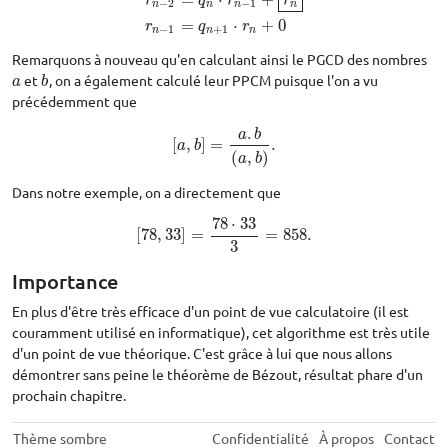
r
q
r
r
−
2
−
1
n
n
n
n
=
⋅
+
0
r
q
r
−
1
+
1
n
n
n
Remarquons à nouveau qu'en calculant ainsi le PGCD des nombres
et
, on a également calculé leur PPCM puisque l'on a vu
a
b
a
b
précédemment que
.
a
b
[
,
]
=
.
[
a
,
b
]
=
a
.
b
(
a
,
b
)
.
a
b
(
,
)
a
b
Dans notre exemple, on a directement que
78
⋅
33
[
78
,
33
]
=
=
858.
[
78
,
33
]
=
78
⋅
33
3
=
858.
3
Importance
En plus d'être très efficace d'un point de vue calculatoire (il est
couramment utilisé en informatique), cet algorithme est très utile
d'un point de vue théorique. C'est grâce à lui que nous allons
démontrer sans peine le théorème de Bézout, résultat phare d'un
prochain chapitre.
Thème sombre
Confidentialité
À propos
Contact